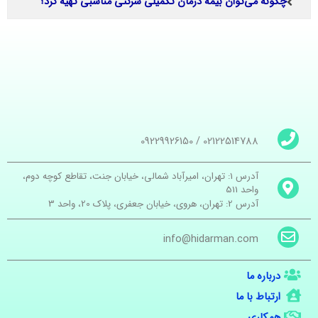
چگونه می‌توان بیمه درمان تکمیلی شرکتی مناسبی تهیه کرد؟
09229926150
/
02122514788
آدرس 1: تهران، امیرآباد شمالی، خیابان جنت، تقاطع کوچه دوم،
واحد 511
آدرس 2: تهران، هروی، خیابان جعفری، پلاک 20، واحد 3
info@hidarman.com
درباره ما
ارتباط با ما
همکاری