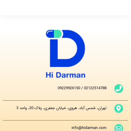
دستیار هوش مصنوعی های‌درمان
پاسخ‌گویی ۲۴ ساعته
09229926150
/
02122514788
تهران، شمس آباد، هروی، خیابان جعفری، پلاک 20، واحد 3
info@hidarman.com